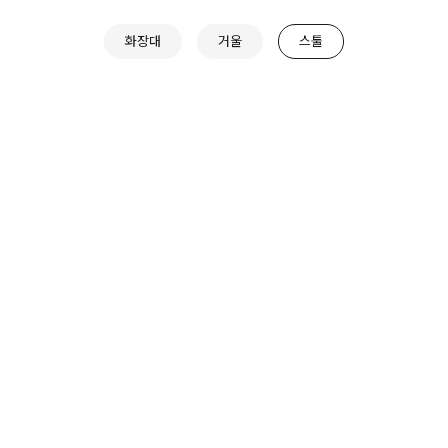
화장대
거울
스툴