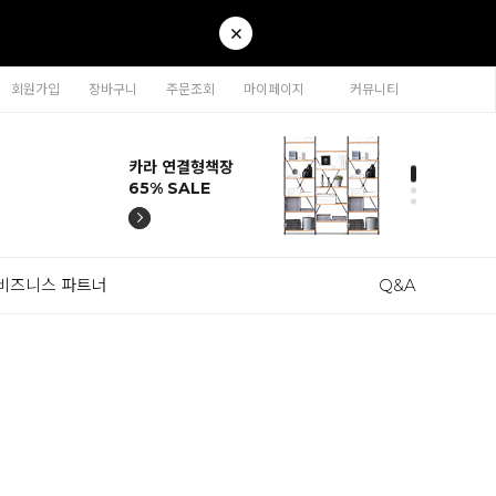
회원가입
장바구니
주문조회
마이페이지
커뮤니티
티나 인테리어의자
카라 연결형책장
이동형 높이조절
티나 인테리어의자
카라 연결형책장
57% SALE
65% SALE
테이블 47% SALE
57% SALE
65% SALE
비즈니스 파트너
Q&A