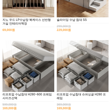
지노 우드 LP수납장 북케이스 선반형
슬라이딩 수납 침대 SS
거실 인테리어책장
299,000원
69,000원
229,000원
리프트업 수납침대 H280~600 프레임
리프트업 수납침대 슈퍼싱글 H280 프
사이즈선택
레임
599,000원
369,000원
169,000원
169,000원