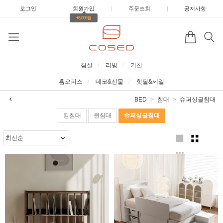
로그인
|
회원가입
|
주문조회
|
공지사항
+3,000원
침실
리빙
키친
홈오피스
데코&선물
핫딜&세일
BED
침대
슈퍼싱글침대
킹침대
퀸침대
슈퍼싱글침대