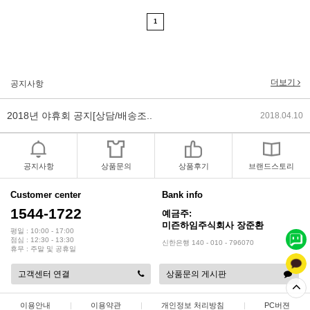
2019년 설 명절 배송지연 안내
2019.01.23
1
2018년 미즌하임 사이트 리뉴얼!
2018.06.04
더보기
2018년 야휴회 공지[상담/배송조..
2018.04.10
공지사항
2018년 모바일샵 리뉴얼 업데이..
2018.04.10
2017년 미즌하임 리뉴얼
2017.03.06
공지사항
상품문의
상품후기
브랜드스토리
2019년 설 명절 배송지연 안내
2019.01.23
Customer center
Bank info
1544-1722
예금주:
미즌하임주식회사 장준환
평일 : 10:00 - 17:00
점심 : 12:30 - 13:30
신한은행 140 - 010 - 796070
휴무 : 주말 및 공휴일
고객센터 연결
상품문의 게시판
이용안내
|
이용약관
|
개인정보 처리방침
|
PC버젼