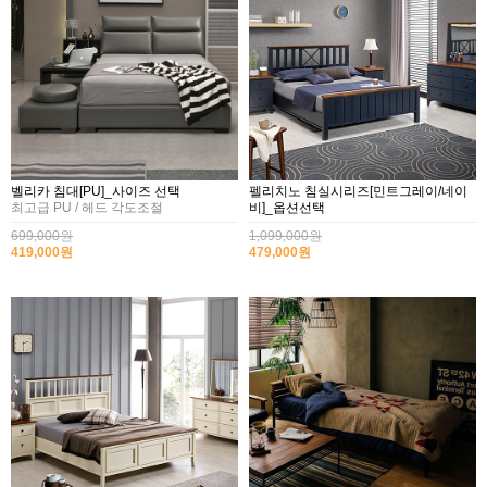
벨리카 침대[PU]_사이즈 선택
펠리치노 침실시리즈[민트그레이/네이
최고급 PU / 헤드 각도조절
비]_옵션선택
699,000원
1,099,000원
419,000원
479,000원