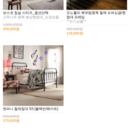
보스코 침실 시리즈_옵션선택
모노폴리 북유럽원목 철제 슈퍼싱글/퀸
고무나무 원목 평상형침대_도장상품
침대 프레임
**인기상품**
1,099,000원
459,000원
499,000원
139,000원
엔퍼니 철제침대 SS [블랙빈/화이트]
699,000원
379,000원
2017년 미즌하임 리뉴얼
2017.03.06