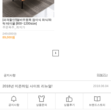
[파격할인!]멀바우원목 접이식 좌식/좌
탁 테이블 [800~1200size]
주문폭주_최저가
249,000원
89,000원
1
2017년 미즌하임 리뉴얼
2017.03.06
2019년 설 명절 배송지연 안내
2019.01.23
더보기
공지사항
2018년 미즌하임 사이트 리뉴얼!
2018.06.04
2018년 야휴회 공지[상담/배송조..
2018.04.10
공지사항
상품문의
상품후기
브랜드스토리
2018년 모바일샵 리뉴얼 업데이..
2018.04.10