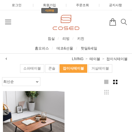
로그인
|
회원가입
|
주문조회
|
공지사항
+3,000원
침실
리빙
키친
홈오피스
데코&선물
핫딜&세일
LIVING
테이블
접이식테이블
소파테이블
콘솔
접이식테이블
거실테이블