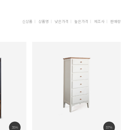
신상품
상품명
낮은가격
높은가격
제조사
판매량
35%
57%