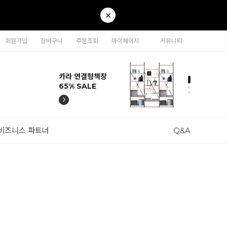
회원가입
장바구니
주문조회
마이페이지
커뮤니티
티나 인테리어의자
카라 연결형책장
이동형 높이조절
티나 인테리어의자
카라 연결형책장
57% SALE
65% SALE
테이블 47% SALE
57% SALE
65% SALE
비즈니스 파트너
Q&A