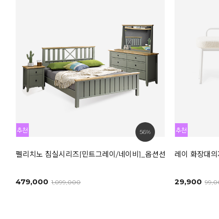
56%
펠리치노 침실시리즈[민트그레이/네이비]_옵션선택
레이 화장대의
479,000
29,900
1,099,000
99,