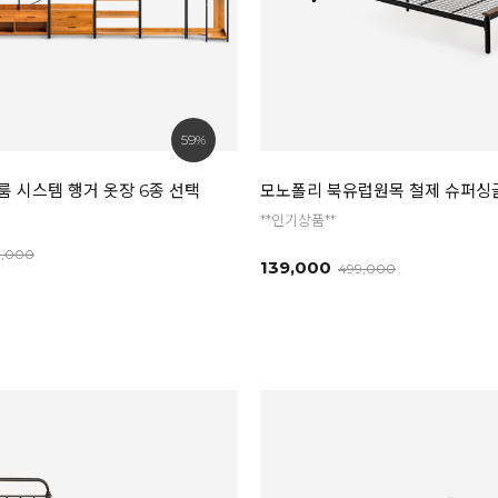
59%
 시스템 행거 옷장 6종 선택
모노폴리 북유럽원목 철제 슈퍼싱글
**인기상품**
9,000
139,000
499,000