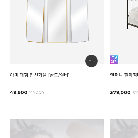
75%
아미 대형 전신거울 [골드/실버]
엔퍼니 철제침대
49,900
379,000
199,000
69