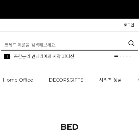
로그인
5
2
1
생활 속 편리한 이동식 사이드 테이블 시리즈
공간분리 인테리어의 시작 파티션
나만의 높이를 맞춰주는 모션데스크
Home Office
DECOR&GIFTS
시리즈 상품
BED