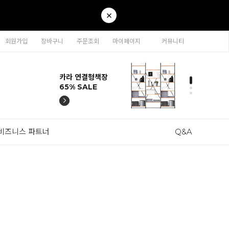
회원가입
장바구니
주문조회
마이페이지
커뮤니티
티나 인테리어의자
카라 연결형책장
이동형 높이조절
티나 인테리어의자
카라 연결형책장
57% SALE
65% SALE
테이블 47% SALE
57% SALE
65% SALE
비즈니스 파트너
Q&A