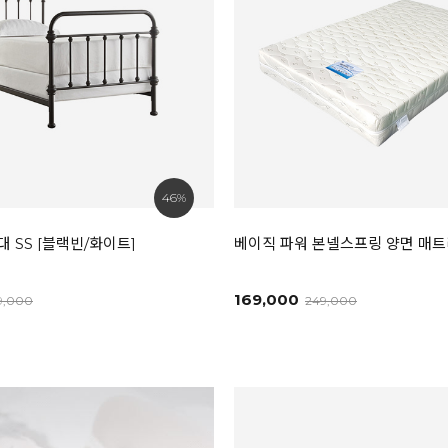
46%
 SS [블랙빈/화이트]
베이직 파워 본넬스프링 양면 매
169,000
9,000
249,000