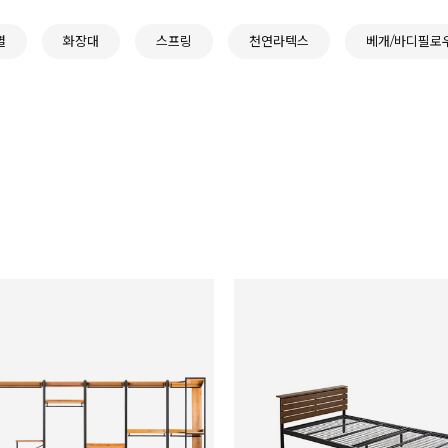
별
화장대
스프링
천연라텍스
베개/바디필로