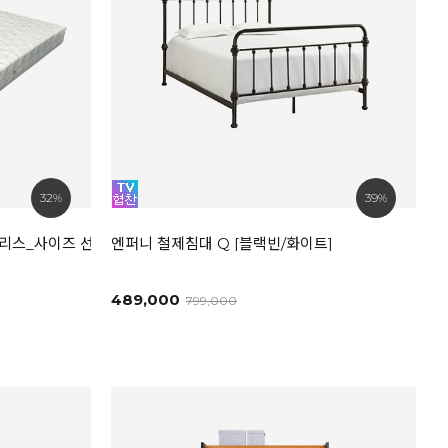
32%
39%
트리스_사이즈 선택
엔퍼니 철제침대 Q [블랙빈/화이트]
489,000
799,000