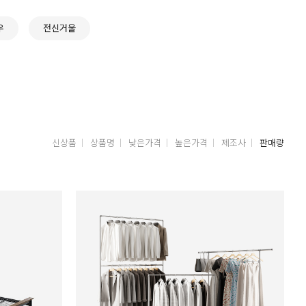
우
전신거울
신상품
상품명
낮은가격
높은가격
제조사
판매량