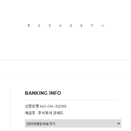
1
2
3
4
5
6
7
>>
BANKING INFO
신한은행 140-014-312199
예금주 : 주식회사 코세드