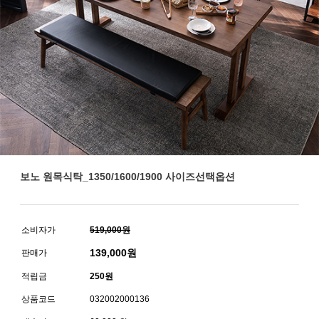
보노 원목식탁_1350/1600/1900 사이즈선택옵션
소비자가
519,000원
139,000
원
판매가
적립금
250원
상품코드
032002000136