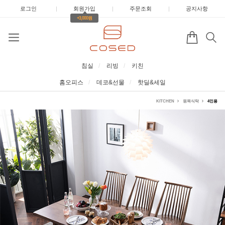
로그인
|
회원가입
|
주문조회
|
공지사항
+3,000원
침실
리빙
키친
홈오피스
데코&선물
핫딜&세일
KITCHEN
원목식탁
4인용