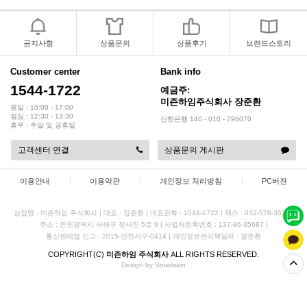
2017년 미즌하임 리뉴얼
2017.03.06
공지사항
상품문의
상품후기
브랜드스토리
2019년 설 명절 배송지연 안내
2019.01.23
Customer center
Bank info
1544-1722
예금주:
미즌하임주식회사 장준환
평일 : 10:00 - 17:00
점심 : 12:30 - 13:30
신한은행 140 - 010 - 796070
휴무 : 주말 및 공휴일
고객센터 연결
상품문의 게시판
이용안내
|
이용약관
|
개인정보 처리방침
|
PC버젼
상점명 : 미즌하임 주식회사
|
대표 :
장준환
|
대표전화 : 1544-1722
|
팩스 : 032-578-3538
|
주소 : 인천광역시 서해구 정서진 5로 9
|
사업자등록번호 : 137-86-35687
|
통신판매업 신고 : 2015-인천서구-0414
|
개인정보관리책임자 : 장준환
COPYRIGHT(C)
미즌하임 주식회사
ALL RIGHTS RESERVED.