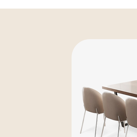
장
모션데스크
는