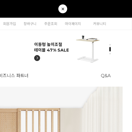
회원가입
장바구니
주문조회
마이페이지
커뮤니티
티나 인테리어의자
카라 연결형책장
이동형 높이조절
티나 인테리어의자
카라 연결형책장
57% SALE
65% SALE
테이블 47% SALE
57% SALE
65% SALE
비즈니스 파트너
Q&A