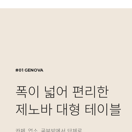
#01 GENOVA
#02 GENOVA
#03 MOTION DESK
#01 GENOVA
폭이 넓어 편리한
실용적인 수납 설계,
자유로운 높이 조절
폭이 넓어 편리한
제노바 대형 테이블
제노바 책장겸 수납
NEW! 싱글/듀얼 
제노바 대형 테이블
카페, 업소, 공부방에서 단체로
보기에도 좋고 실용성도 놓치지 않은 제노바 책장은
베이직한 2가지 컬러와 5가지 사이즈의 모션데스크
카페, 업소, 공부방에서 단체로