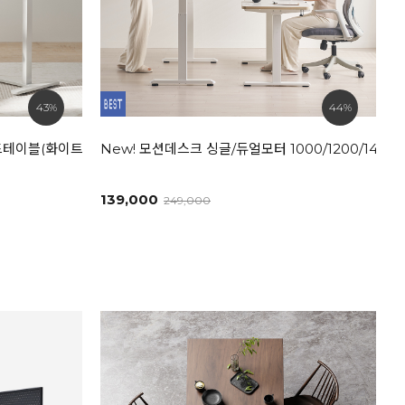
43%
44%
드테이블(화이트/내추럴)
New! 모션데스크 싱글/듀얼모터 1000/1200/1400/
139,000
249,000