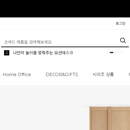
로그인
5
2
1
생활 속 편리한 이동식 사이드 테이블 시리즈
공간분리 인테리어의 시작 파티션
나만의 높이를 맞춰주는 모션데스크
Home Office
DECOR&GIFTS
시리즈 상품