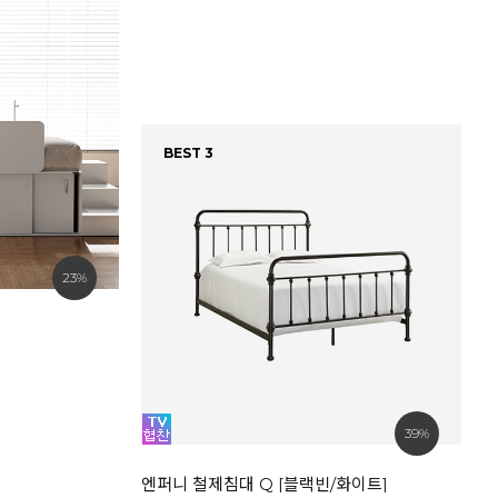
BEST 3
23%
베
8
39%
엔퍼니 철제침대 Q [블랙빈/화이트]