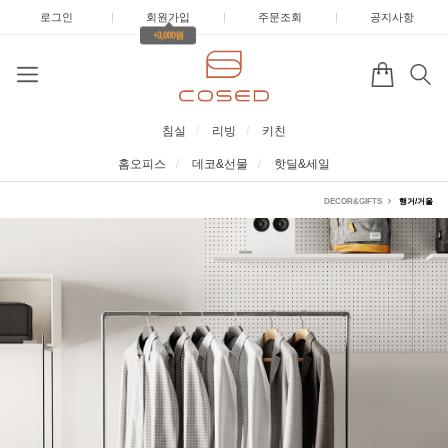
로그인
|
회원가입
|
주문조회
|
공지사항
+3,000원
침실
리빙
키친
홈오피스
데코&선물
핫딜&세일
DECOR&GIFTS
행거/거울