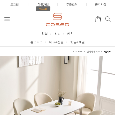
로그인
|
회원가입
|
주문조회
|
공지사항
+3,000원
침실
리빙
키친
홈오피스
데코&선물
핫딜&세일
KITCHEN
인테리어 식탁
6인식탁